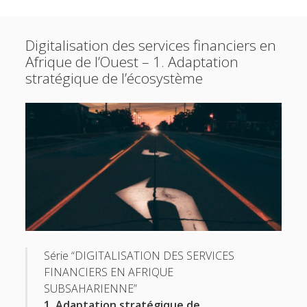
Sidebar
Creating and connecting the dots between
financial
linkedin
email
inclusion
,
policy
,
technology
,
regulation
and
Digitalisation des services financiers en
everything in-between.
Afrique de l’Ouest – 1. Adaptation
stratégique de l’écosystème
I primarily focus on WAEMU and Sub-Saharan Africa.
Subscribe
Email
Address
Subscribe
Série “DIGITALISATION DES SERVICES
FINANCIERS EN AFRIQUE
SUBSAHARIENNE”
1. Adaptation stratégique de